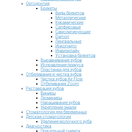
Ортодонтия
Брекеты
Виды брекетов
Металлические
Керамические
Сапфировые
Самолигирующие
Damon
Лингвальные
Инкогнито
Инвизилайн
Установка брекетов
Выравнивание зубов
Исправление прикуса
Пластинки для зубов
Отбеливание и чистка зубов
Чистка зубов Air Flow
Отбеливание Zoom
Реставрация зубов
Виниры
Люминиры
Наращивание зубов
Укрепление эмали
Стоматология для беременных
Детская стоматология
Удаление молочного зуба
Диагностика
Прицельный снимок