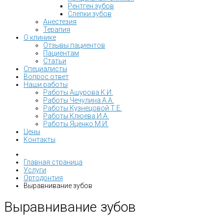
Рентген зубов
Слепки зубов
Анестезия
Терапия
О клинике
Отзывы пациентов
Пациентам
Статьи
Специалисты
Вопрос ответ
Наши работы
Работы Ашурова К.И.
Работы Чечулина А.А.
Работы Кузнецовой Т.Е.
Работы Клюева И.А.
Работы Яценко М.И.
Цены
Контакты
Главная страница
Услуги
Ортодонтия
Выравнивание зубов
Выравнивание зубов