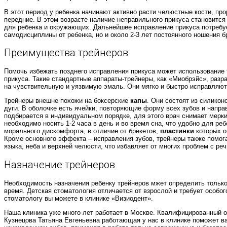
В этот период у ребенка начинают активно расти челюстные кости, п
передние. В этом возрасте наличие неправильного прикуса становится
для ребенка и окружающих. Дальнейшее исправление прикуса потребуе
самодисциплины от ребенка, но и около 2-3 лет постоянного ношения б
Преимущества трейнеров
Помочь избежать позднего исправления прикуса может использование
прикуса. Такие стандартные аппараты-трейнеры, как «Миобрэйс», разр
на чувствительную и уязвимую эмаль. Они мягко и быстро исправляют
Трейнеры внешне похожи на боксерские
капы
. Они состоят из силико
дуги. В оболочке есть ячейки, повторяющие форму всех зубов и напр
подбирается в индивидуальном порядке, для этого врач снимает мерк
необходимо носить 1-2 часа в день и во время сна, что удобно для ре
морального дискомфорта, в отличие от брекетов,
пластинки
которых о
Кроме основного эффекта – исправления зубов, трейнеры также помо
языка, неба и верхней челюсти, что избавляет от многих проблем с ре
Назначение трейнеров
Необходимость назначения ребенку трейнеров мжет определить только
время. Детская стоматология отличается от взрослой и требует особог
стоматологу вы можете в клинике «Визиодент».
Наша клиника уже много лет работает в Москве. Квалифицированный о
Кузнецова Татьяна Евгеньевна работающая у нас в клинике поможет в