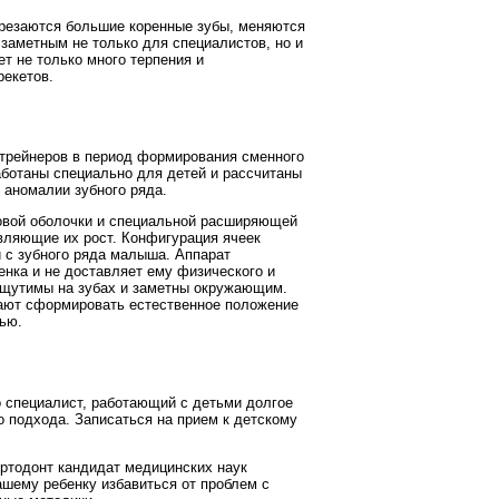
рорезаются большие коренные зубы, меняются
 заметным не только для специалистов, но и
т не только много терпения и
рекетов.
 трейнеров в период формирования сменного
аботаны специально для детей и рассчитаны
 аномалии зубного ряда.
новой оболочки и специальной расширяющей
авляющие их рост. Конфигурация ячеек
и с зубного ряда малыша. Аппарат
бенка и не доставляет ему физического и
щутимы на зубах и заметны окружающим.
гают сформировать естественное положение
чью.
 специалист, работающий с детьми долгое
о подхода. Записаться на прием к детскому
ртодонт кандидат медицинских наук
ашему ребенку избавиться от проблем с