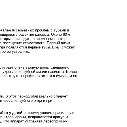
оявления серьезных проблем с зубами в
воцировать развитие кариеса. Около 80%
которые приводят со временем к потере
е посещение стоматолога. Первый визит
когда появляются первые зубы. Врач сможет
тро ее устранить.
, играет очень важную роль. Специалист
я укрепления зубной эмали пациента. Более
 привыкнуть к профилактике, и в будущем он
ми. В этот период обязательно следует
мирования зубного ряда и при
бов у детей
и формирующие правильную
ись трейнерами, исправляется прикус и
, что аппарат устраняет первопричину