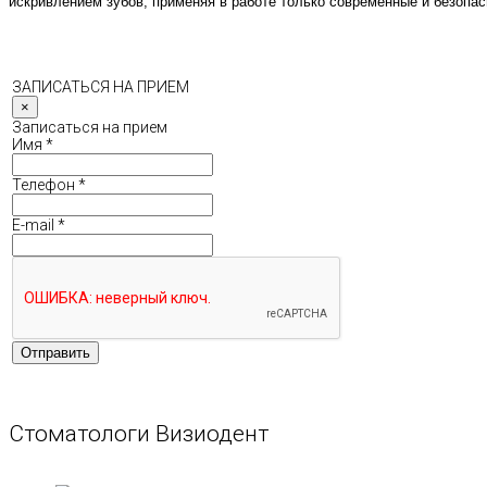
искривлением зубов, применяя в работе только современные и безопа
ЗАПИСАТЬСЯ НА ПРИЕМ
×
Записаться на прием
Имя
*
Телефон
*
E-mail
*
Отправить
Стоматологи Визиодент