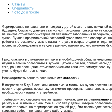
Отзывы
Специалисты
Фото до и после
Формирование неправильного прикуса у детей может стать причиной п
будущем. Согласно данным статистики, патологии прикуса могут спро
пациентов стоматологии
старше 30 лет имеют заболевания пародонта, 
зубов. Лучшей профилактикой патологий зубов является своевременно
ребенка к стоматологу можно назначить уже в возрасте одного года, 
провести обследование и увидеть раннюю патологию, что поможет быс
Профилактика в стоматологии, как и в любой другой области медицины
научит малыша пользоваться зубной щеткой и пастой, примет меры дл
того, ранние посещения стоматологического кабинета помогут ребенку
уже не будет бояться клиник.
Необходимость раннего посещения
стоматологии
В возрасте от 5 до 7 лет начинается смена молочных зубов постоянны
посетить ортодонта, поскольку он сможет проверить правильность фор
необходимости назначить трейнеры.
Трейнеры – это специальные аппараты, помогающие
выравниванию зу
работу мышц языка и лица. Уже в 6-12 лет у детей, которые пользовал
начинает правильно формироваться зубной ряд. Это происходит потому
кривизны зубов – неправильную работу мышц.