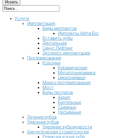
Услуги
Имплантация
Виды имплантов
Импланты Alpha Bio
Вставить зубы
Дентальная
Синус Лифтинг
Экспресс имплантация
Протезирование
Коронки
Керамические
Металлокерамика
Циркониевые
Микро протезирование
Мост
Виды протезов
Акрил
Бюгельные
Съемные
Несъемные
Лечение зубов
Удаление зубов
Удаление зуба мудрости
Хирургическая стоматология
Резекция корня зуба