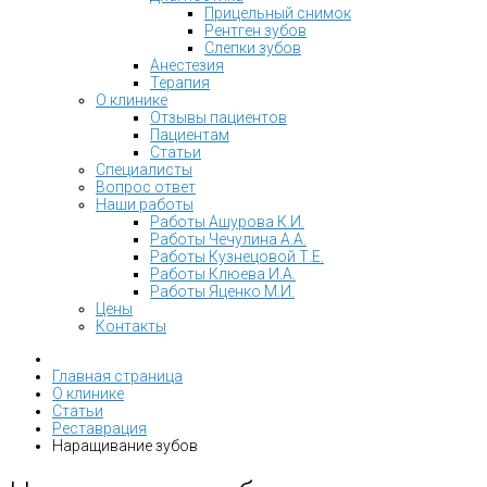
Прицельный снимок
Рентген зубов
Слепки зубов
Анестезия
Терапия
О клинике
Отзывы пациентов
Пациентам
Статьи
Специалисты
Вопрос ответ
Наши работы
Работы Ашурова К.И.
Работы Чечулина А.А.
Работы Кузнецовой Т.Е.
Работы Клюева И.А.
Работы Яценко М.И.
Цены
Контакты
Главная страница
О клинике
Статьи
Реставрация
Наращивание зубов