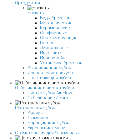
Ортодонтия
Брекеты
Виды брекетов
Металлические
Керамические
Сапфировые
Самолигирующие
Damon
Лингвальные
Инкогнито
Инвизилайн
Установка брекетов
Выравнивание зубов
Исправление прикуса
Пластинки для зубов
Отбеливание и чистка зубов
Чистка зубов Air Flow
Отбеливание Zoom
Реставрация зубов
Виниры
Люминиры
Наращивание зубов
Укрепление эмали
Стоматология для беременных