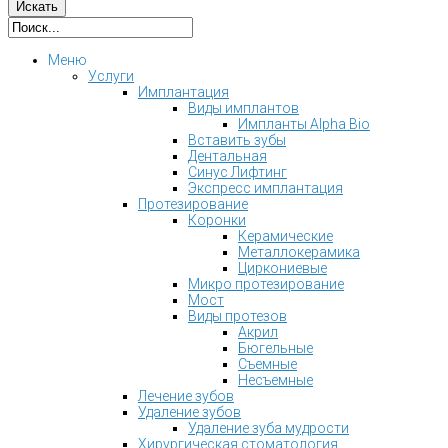
Меню
Услуги
Имплантация
Виды имплантов
Импланты Alpha Bio
Вставить зубы
Дентальная
Синус Лифтинг
Экспресс имплантация
Протезирование
Коронки
Керамические
Металлокерамика
Циркониевые
Микро протезирование
Мост
Виды протезов
Акрил
Бюгельные
Съемные
Несъемные
Лечение зубов
Удаление зубов
Удаление зуба мудрости
Хирургическая стоматология