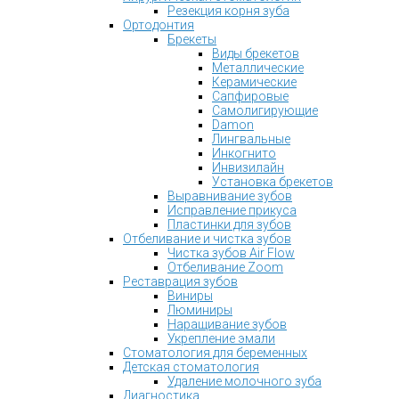
Резекция корня зуба
Ортодонтия
Брекеты
Виды брекетов
Металлические
Керамические
Сапфировые
Самолигирующие
Damon
Лингвальные
Инкогнито
Инвизилайн
Установка брекетов
Выравнивание зубов
Исправление прикуса
Пластинки для зубов
Отбеливание и чистка зубов
Чистка зубов Air Flow
Отбеливание Zoom
Реставрация зубов
Виниры
Люминиры
Наращивание зубов
Укрепление эмали
Стоматология для беременных
Детская стоматология
Удаление молочного зуба
Диагностика