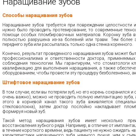
Наращивание зубов
Способы наращивания зубов
Наращивание зубов требуется при повреждении целостности и
нужно было проводить протезирование, то современные техно
помощи особых пломбировочных материалов. Коронку зуба в
полностью разрушена из-за болезней или травм. Тем более э
переднего зуба или рассыпалась только одна стенка коренного.
Конечно, результат проведенного наращивания зубов может быт
профессионализма и ответственности доктора, применяемых
соблюдения технологии. Мы гарантируем, что стоматологи к
квалификацию для выполнения наращивания, а также обеспеч
оборудованием, чтобы провести эту процедуру безболезненно, а
Штифтовое наращивание зубов
В том случае, если вы потеряли зуб, но его корень сохранился и
очень важно), можно не проводить полную имплантацию зуба, а
этого в корневой канал такого зуба вживляется специаль
стекловолокна), затем доктор послойно накладывает плом
формируя новый зуб.
Такой метод наращивания зубов имеет несколько пре
восстановления зубного ряда. Например, в отличие от имплант
в течение короткого времени, ведь пациенту не нужно ожидать 
характеристики наращенного зуба намного лучше, чем у съем