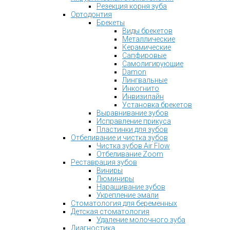
Резекция корня зуба
Ортодонтия
Брекеты
Виды брекетов
Металлические
Керамические
Сапфировые
Самолигирующие
Damon
Лингвальные
Инкогнито
Инвизилайн
Установка брекетов
Выравнивание зубов
Исправление прикуса
Пластинки для зубов
Отбеливание и чистка зубов
Чистка зубов Air Flow
Отбеливание Zoom
Реставрация зубов
Виниры
Люминиры
Наращивание зубов
Укрепление эмали
Стоматология для беременных
Детская стоматология
Удаление молочного зуба
Диагностика