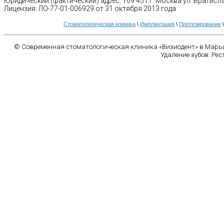
Юридический (фактический) адрес: 109 451 г. Москва ул. Братисл
Лицензия: ЛО-77-01-006929 от 31 октября 2013 года
Стоматологическая клиника
\
Имплантация
\
Протезирование
© Современная стоматологическая клиника «Визиодент» в Марьи
Удаление зубов. Рес