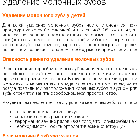
Удаление молочных зубов
Удаление молочного зуба у детей
Для детей удаление молочных зубов часто становится прич
процедура кажется болезненной и длительной. Обычно для ус
интересные правила, в соответствии с которыми надо положить
феи ( которая поменяет его на подарок) или бросить через лев
коренной зуб. Тем не менее, взрослея, человек сохраняет детск
связи с чем возникает вопрос — необходимо ли преждевременно
Опасность раннего удаления молочных зубов
Расшатывание корней молочных зубов является естественным и
лет. Молочные зубы — часть процесса появления и размеще
правильное развитие челюсти. В случае ранней потери одного и
ожидаемого момента его выпадения естественным путем, запу
всегда правильной расположения коренных зубов в зубном ряду
зубы стремятся занять освободившееся пространство.
Результатом неестественного удаления молочных зубов являетс
неправильное развитие прикуса;
снижение темпов развития челюсти;
деформация земных рядов из-за того, что новым зубам не х
необходимость носить ортодонтические конструкции.
Если молочный зуб уже удален