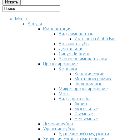
Меню
Услуги
Имплантация
Виды имплантов
Импланты Alpha Bio
Вставить зубы
Дентальная
Синус Лифтинг
Экспресс имплантация
Протезирование
Коронки
Керамические
Металлокерамика
Циркониевые
Микро протезирование
Мост
Виды протезов
Акрил
Бюгельные
Съемные
Несъемные
Лечение зубов
Удаление зубов
Удаление зуба мудрости
Хирургическая стоматология