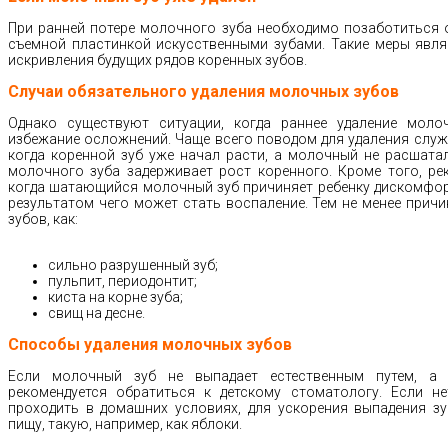
При ранней потере молочного зуба необходимо позаботиться 
съемной пластинкой искусственными зубами. Такие меры явл
искривления будущих рядов коренных зубов.
Случаи обязательного удаления молочных зубов
Однако существуют ситуации, когда раннее удаление моло
избежание осложнений. Чаще всего поводом для удаления служ
когда коренной зуб уже начал расти, а молочный не расшата
молочного зуба задерживает рост коренного. Кроме того, ре
когда шатающийся молочный зуб причиняет ребенку дискомфор
результатом чего может стать воспаление. Тем не менее причи
зубов, как:
сильно разрушенный зуб;
пульпит, периодонтит;
киста на корне зуба;
свищ на десне.
Способы удаления молочных зубов
Если молочный зуб не выпадает естественным путем, а 
рекомендуется обратиться к детскому стоматологу. Если н
проходить в домашних условиях, для ускорения выпадения зу
пищу, такую, например, как яблоки.