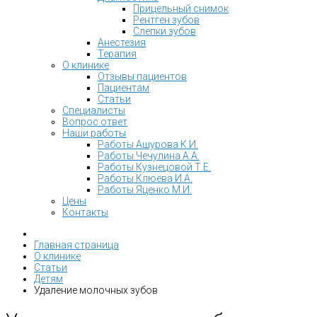
Прицельный снимок
Рентген зубов
Слепки зубов
Анестезия
Терапия
О клинике
Отзывы пациентов
Пациентам
Статьи
Специалисты
Вопрос ответ
Наши работы
Работы Ашурова К.И.
Работы Чечулина А.А.
Работы Кузнецовой Т.Е.
Работы Клюева И.А.
Работы Яценко М.И.
Цены
Контакты
Главная страница
О клинике
Статьи
Детям
Удаление молочных зубов