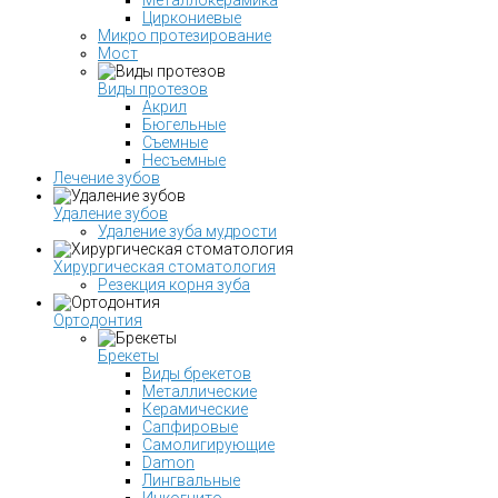
Металлокерамика
Циркониевые
Микро протезирование
Мост
Виды протезов
Акрил
Бюгельные
Съемные
Несъемные
Лечение зубов
Удаление зубов
Удаление зуба мудрости
Хирургическая стоматология
Резекция корня зуба
Ортодонтия
Брекеты
Виды брекетов
Металлические
Керамические
Сапфировые
Самолигирующие
Damon
Лингвальные