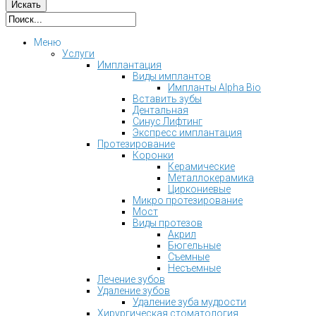
Меню
Услуги
Имплантация
Виды имплантов
Импланты Alpha Bio
Вставить зубы
Дентальная
Синус Лифтинг
Экспресс имплантация
Протезирование
Коронки
Керамические
Металлокерамика
Циркониевые
Микро протезирование
Мост
Виды протезов
Акрил
Бюгельные
Съемные
Несъемные
Лечение зубов
Удаление зубов
Удаление зуба мудрости
Хирургическая стоматология