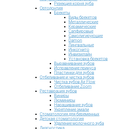
Резекция корня зуба
Ортодонтия
Брекеты
Виды брекетов
Металлические
Керамические
Сапфировые
Самолигирующие
Damon
Лингвальные
Инкогнито
Инвизилайн
Установка брекетов
Выравнивание зубов
Исправление прикуса
Пластинки для зубов
Отбеливание и чистка зубов
Чистка зубов Air Flow
Отбеливание Zoom
Реставрация зубов
Виниры
Люминиры
Наращивание зубов
Укрепление эмали
Стоматология для беременных
Детская стоматология
Удаление молочного зуба
Диагностика